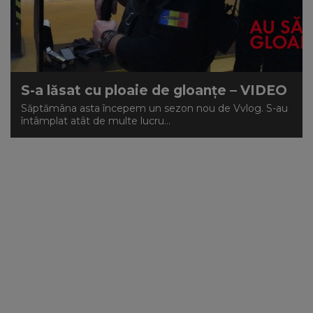
S-a lăsat cu ploaie de gloanțe – VIDEO
Săptămâna asta începem un sezon nou de Vvlog. S-au
întâmplat atât de multe lucru...