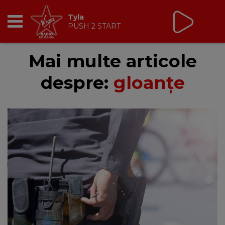
Tyla
PUSH 2 START
RADIO
Mai multe articole
despre:
gloanțe
BREAKFAST
TIC TALK
CÂȘTIGĂ
HOT 30
DANCEFLOOR CHART
RADIO ACADEMY