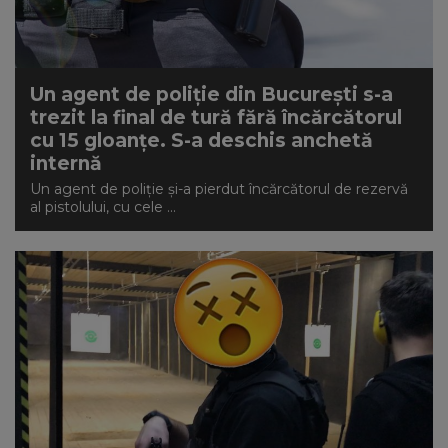
NEWS
CONTUL MEU
Un agent de poliție din București s-a
trezit la final de tură fără încărcătorul
cu 15 gloanțe. S-a deschis anchetă
internă
Un agent de poliție și-a pierdut încărcătorul de rezervă
al pistolului, cu cele ...