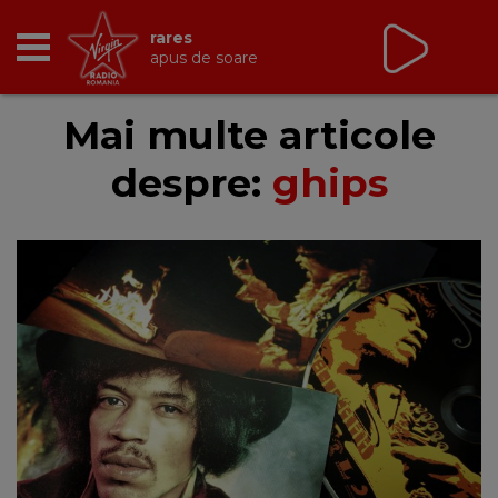
rares
apus de soare
RADIO
Mai multe articole
despre:
ghips
BREAKFAST
TIC TALK
CÂȘTIGĂ
HOT 30
DANCEFLOOR CHART
RADIO ACADEMY