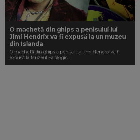
NEWS
CONTUL MEU
O machetă din ghips a penisului lui
Jimi Hendrix va fi expusă la un muzeu
din Islanda
O machetă din ghips a penisul lui Jimi Hendrix va fi
expusă la Muzeul Falologic ...