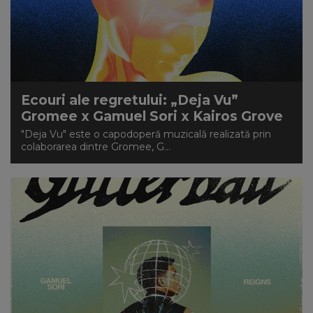
Ecouri ale regretului: „Deja Vu”
Gromee x Gamuel Sori x Kairos Grove
"Deja Vu" este o capodoperă muzicală realizată prin
colaborarea dintre Gromee, G...