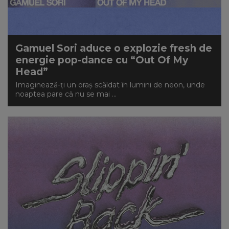
NEWS
CONTUL MEU
Gamuel Sori aduce o explozie fresh de
energie pop-dance cu “Out Of My
Head”
Imaginează-ți un oraș scăldat în lumini de neon, unde
noaptea pare că nu se mai ...