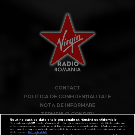
CONTACT
POLITICA DE CONFIDENȚIALITATE
NOTĂ DE INFORMARE
TERMENI ȘI CONDIȚII
Nouă ne pasă ca datele tale personale să rămână confidențiale
COD DEONTOLOGIC
Noi și partenerii noștri
585
stocăm și/sau accesăm informații pe dispozitivul dvs., precum identificatorii cookie unici
pentru prelucrarea datelor cu caracter personal. Puteți accepta sau gestiona alegerile dvs. făcând clic mai jos sau în
orice moment, pe pagina cu politica de confidențialitate. Aceste alegeri vor fi raportate partenerilor noștri și nu vă vor
PUBLICITATE PRIN RRM
afecta navigarea.
Mai multe detalii