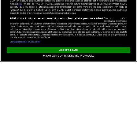
GDPR in legatura cu prelucrarea datelor cu caracter personal. Aceste drepturi pot fi exercitate prin modalitatea
indicata
aici
. Prin click pe “ACCEPT TOATE”, acceptati folosirea tuturor Tehnologiilor de tip Cookie, care implica inclusiv
acceptul dvs. cu privire la stocarea/accesarea informatiilor de catre Vendor-ii cu care colaboram. Prin click pe
“VREAU SA MODIFIC SETARILE INDIVIDUAL” puteti schimba preferintele in mod individual, mai putin cele
legate de cookie strict necesare pentru functionarea website-ului.
Atât noi, cât și partenerii noștri prelucrăm datele pentru a oferi:
Stocarea și/sau
accesarea informațiilor
de pe un dispozitiv. Măsurarea performanței reclamelor. Dezvoltarea și îmbunătățirea serviciilor. Utilizarea profilurilor
pentru selectarea conținutului personalizat. Crearea profilurilor de conținut personalizat. Utilizarea profilurilor pentru
selectarea publicității personalizate. Crearea profilurilor pentru publicitate personalizată. Măsurarea performanței
conținutului. Înțelegerea publicului prin statistici sau combinații de date din surse diferite. Utilizarea de date limitate
pentru a selecta publicitatea. Utilizarea datelor limitate pentru a selecta conținutul. Date precise de geolocație și
identificarea prin scanarea dispozitivului.
Listă parteneri (furnizori)
ACCEPT TOATE
VREAU SA MODIFIC SETARILE INDIVIDUAL
GESTIONAȚI PREFERINȚELE
CONTACT
POLITICA DE CONFIDENȚIALITATE
NOTĂ DE INFORMARE
TERMENI ȘI CONDIȚII
COD DEONTOLOGIC
PUBLICITATE PRIN RRM