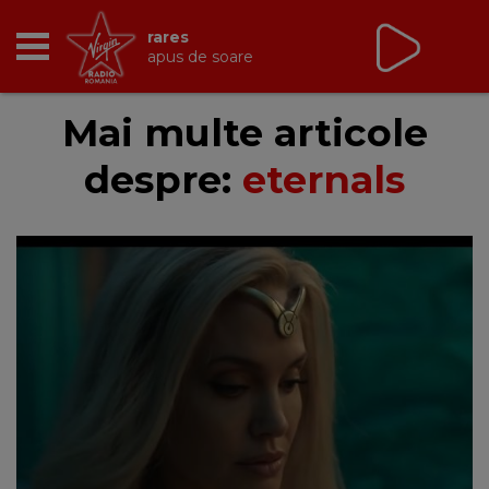
rares
apus de soare
RADIO
Mai multe articole
despre:
eternals
BREAKFAST
TIC TALK
CÂȘTIGĂ
HOT 30
DANCEFLOOR CHART
RADIO ACADEMY