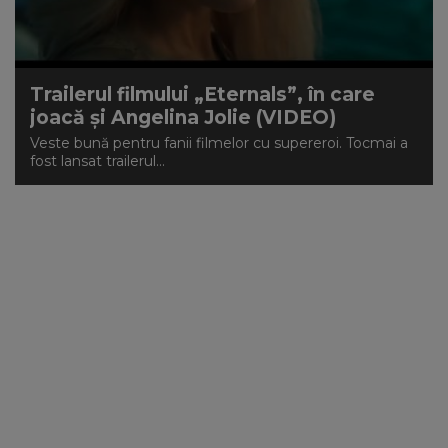
NEWS
CONTUL MEU
Trailerul filmului „Eternals”, în care
joacă și Angelina Jolie (VIDEO)
Veste bună pentru fanii filmelor cu supereroi. Tocmai a
fost lansat trailerul...