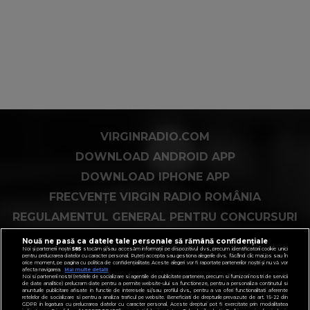
VIRGINRADIO.COM
DOWNLOAD ANDROID APP
DOWNLOAD IPHONE APP
FRECVENȚE VIRGIN RADIO ROMÂNIA
REGULAMENTUL GENERAL PENTRU CONCURSURI
COOKIES PE VIRGINRADIO.RO
Nouă ne pasă ca datele tale personale să rămână confidențiale
Noi și partenerii noștri
585
stocăm și/sau accesăm informații pe dispozitivul dvs., precum identificatorii cookie unici
pentru prelucrarea datelor cu caracter personal. Puteți accepta sau gestiona alegerile dvs. făcând clic mai jos sau în
orice moment, pe pagina cu politica de confidențialitate. Aceste alegeri vor fi raportate partenerilor noștri și nu vă vor
afecta navigarea.
Mai multe detalii
Noi si partenerii nostri (retelele de socializare si agentiile de publicitate partenere, precum si furnizorii nostri de servicii
de date analitice) prelucram date pentru a permite website-ului sa functioneze, pentru a personaliza continutul si
anunturile publicitare afisate in functie de interesele si/sau profilul dvs., pentru a va oferi functionalitati aferente
retelelor de socializare si pentru a analiza traficul pe website. Beneficiati de drepturile prevazute de art. 15-22 din
GDPR in legatura cu prelucrarea datelor cu caracter personal. Aceste drepturi pot fi exercitate prin modalitatea