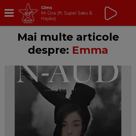
Gims
Mi Gna (ft. Super Sako &
Hayko)
RADIO
Mai multe articole
despre:
Emma
BREAKFAST
TIC TALK
CÂȘTIGĂ
HOT 30
DANCEFLOOR CHART
RADIO ACADEMY