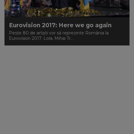
Eurovision 2017: Here we go again
Peste 80 de artişti vor să reprezinte România la
Eurovision 2017. Lora, Mihai Tr...