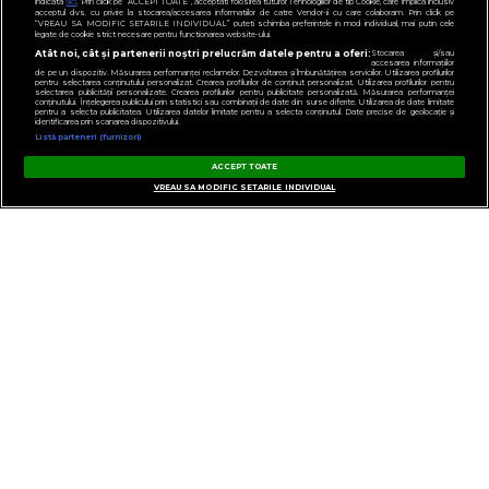
indicata
aici
. Prin click pe “ACCEPT TOATE”, acceptati folosirea tuturor Tehnologiilor de tip Cookie, care implica inclusiv
acceptul dvs. cu privire la stocarea/accesarea informatiilor de catre Vendor-ii cu care colaboram. Prin click pe
“VREAU SA MODIFIC SETARILE INDIVIDUAL” puteti schimba preferintele in mod individual, mai putin cele
legate de cookie strict necesare pentru functionarea website-ului.
Atât noi, cât și partenerii noștri prelucrăm datele pentru a oferi:
Stocarea și/sau
accesarea informațiilor
de pe un dispozitiv. Măsurarea performanței reclamelor. Dezvoltarea și îmbunătățirea serviciilor. Utilizarea profilurilor
pentru selectarea conținutului personalizat. Crearea profilurilor de conținut personalizat. Utilizarea profilurilor pentru
selectarea publicității personalizate. Crearea profilurilor pentru publicitate personalizată. Măsurarea performanței
conținutului. Înțelegerea publicului prin statistici sau combinații de date din surse diferite. Utilizarea de date limitate
pentru a selecta publicitatea. Utilizarea datelor limitate pentru a selecta conținutul. Date precise de geolocație și
identificarea prin scanarea dispozitivului.
Listă parteneri (furnizori)
ACCEPT TOATE
VREAU SA MODIFIC SETARILE INDIVIDUAL
GESTIONAȚI PREFERINȚELE
CONTACT
POLITICA DE CONFIDENȚIALITATE
NOTĂ DE INFORMARE
TERMENI ȘI CONDIȚII
COD DEONTOLOGIC
PUBLICITATE PRIN RRM
FAQ
VIRGIN, VIRGIN RADIO, SEMNATURA VIRGIN DIN LOGO ȘI LOGO VIRGIN RADIO
SUNT MĂRCI ÎNREGISTRATE ALE VIRGIN ENTERPRISES LIMITED ȘI SUNT
UTILIZATE SUB LICENȚĂ.
PENTRU MAI MULTE INFORMAȚII DESPRE VIRGIN RADIO INTERNATIONAL
VIZITAȚI
WWW.VIRGINRADIO.COM