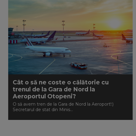
Cât o să ne coste o călătorie cu
trenul de la Gara de Nord la
Aeroportul Otopeni?
O să avem tren de la Gara de Nord la Aeroport!:)
Secretarul de stat din Minis...