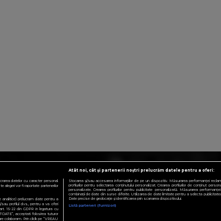
Atât noi, cât și partenerii noștri prelucrăm datele pentru a oferi:
crarea datelor cu caracter personal.
Stocarea și/sau accesarea informațiilor de pe un dispozitiv. Măsurarea performanței reclamelo
profilurilor pentru selectarea conținutului personalizat. Crearea profilurilor de conținut personali
 alegeri vor fi raportate partenerilor
personalizate. Crearea profilurilor pentru publicitate personalizată. Măsurarea performanței 
combinații de date din surse diferite. Utilizarea de date limitate pentru a selecta publicitatea.
Date precise de geolocație și identificarea prin scanarea dispozitivului.
te analitice) prelucram date pentru a
sau profilul dvs., pentru a va oferi
Listă parteneri (furnizori)
e art. 15-22 din GDPR in legatura cu
TOATE”, acceptati folosirea tuturor
 care colaboram. Prin click pe “VREAU