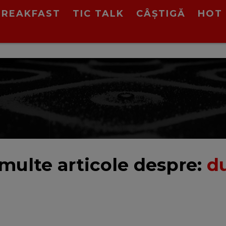
BREAKFAST
TIC TALK
CÂȘTIGĂ
HOT 
multe articole despre:
d