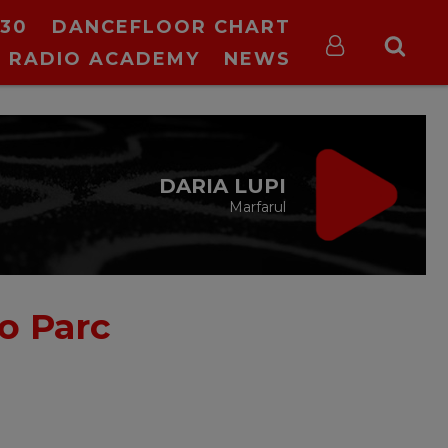
30
DANCEFLOOR CHART
RADIO ACADEMY
NEWS
DARIA LUPI
Marfarul
o Parc