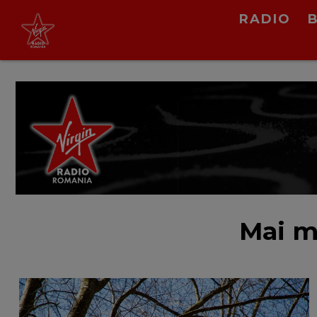
RADIO
Daria Lupi
Marfarul
LIVE &
PODCAST
Mai m