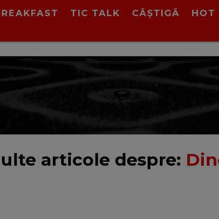
BREAKFAST
TIC TALK
CÂȘTIGĂ
HOT 
ulte articole despre:
Din