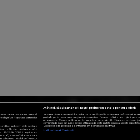
Atât noi, cât și partenerii noștri prelucrăm datele pentru a oferi:
crarea datelor cu caracter personal.
Stocarea și/sau accesarea informațiilor de pe un dispozitiv. Măsurarea performanței reclamelo
profilurilor pentru selectarea conținutului personalizat. Crearea profilurilor de conținut personali
 alegeri vor fi raportate partenerilor
personalizate. Crearea profilurilor pentru publicitate personalizată. Măsurarea performanței 
combinații de date din surse diferite. Utilizarea de date limitate pentru a selecta publicitatea.
Date precise de geolocație și identificarea prin scanarea dispozitivului.
te analitice) prelucram date pentru a
sau profilul dvs., pentru a va oferi
Listă parteneri (furnizori)
e art. 15-22 din GDPR in legatura cu
TOATE”, acceptati folosirea tuturor
 care colaboram. Prin click pe “VREAU