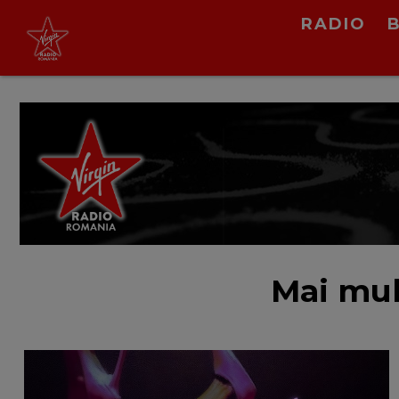
Grasu XXL
RADIO
Pe Tine Nu Te Pot Iubi
(radio edit)
LIVE &
PODCAST
Mai mul