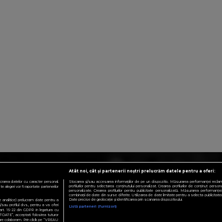
Atât noi, cât și partenerii noștri prelucrăm datele pentru a oferi:
crarea datelor cu caracter personal.
Stocarea și/sau accesarea informațiilor de pe un dispozitiv. Măsurarea performanței reclamelo
profilurilor pentru selectarea conținutului personalizat. Crearea profilurilor de conținut personali
 alegeri vor fi raportate partenerilor
personalizate. Crearea profilurilor pentru publicitate personalizată. Măsurarea performanței 
combinații de date din surse diferite. Utilizarea de date limitate pentru a selecta publicitatea.
Date precise de geolocație și identificarea prin scanarea dispozitivului.
te analitice) prelucram date pentru a
sau profilul dvs., pentru a va oferi
Listă parteneri (furnizori)
e art. 15-22 din GDPR in legatura cu
TOATE”, acceptati folosirea tuturor
 care colaboram. Prin click pe “VREAU