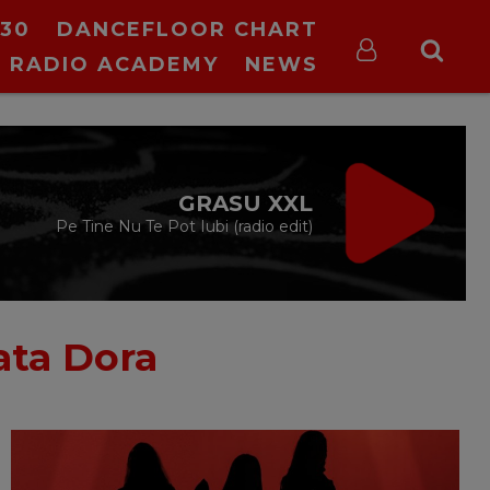
30
DANCEFLOOR CHART
RADIO ACADEMY
NEWS
GRASU XXL
Pe Tine Nu Te Pot Iubi (radio edit)
ata Dora