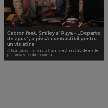
NEWS
CONTUL MEU
Cabron feat. Smiley și Puya – „Departe
de apus”, o piesă-combustibil pentru
un vis atins
Artiștii Cabron, Smiley și Puya marchează 20 de ani de
prietenie și de drum comu...