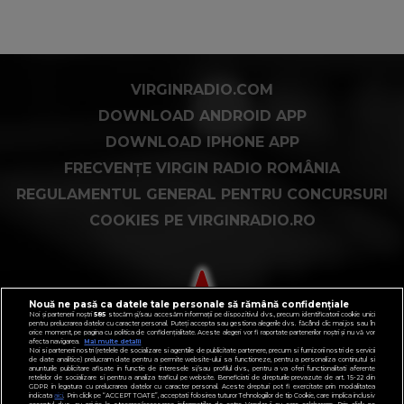
VIRGINRADIO.COM
DOWNLOAD ANDROID APP
DOWNLOAD IPHONE APP
FRECVENȚE VIRGIN RADIO ROMÂNIA
REGULAMENTUL GENERAL PENTRU CONCURSURI
COOKIES PE VIRGINRADIO.RO
Nouă ne pasă ca datele tale personale să rămână confidențiale
Noi și partenerii noștri
585
stocăm și/sau accesăm informații pe dispozitivul dvs., precum identificatorii cookie unici
pentru prelucrarea datelor cu caracter personal. Puteți accepta sau gestiona alegerile dvs. făcând clic mai jos sau în
orice moment, pe pagina cu politica de confidențialitate. Aceste alegeri vor fi raportate partenerilor noștri și nu vă vor
afecta navigarea.
Mai multe detalii
Noi si partenerii nostri (retelele de socializare si agentiile de publicitate partenere, precum si furnizorii nostri de servicii
de date analitice) prelucram date pentru a permite website-ului sa functioneze, pentru a personaliza continutul si
anunturile publicitare afisate in functie de interesele si/sau profilul dvs., pentru a va oferi functionalitati aferente
retelelor de socializare si pentru a analiza traficul pe website. Beneficiati de drepturile prevazute de art. 15-22 din
GDPR in legatura cu prelucrarea datelor cu caracter personal. Aceste drepturi pot fi exercitate prin modalitatea
indicata
aici
. Prin click pe “ACCEPT TOATE”, acceptati folosirea tuturor Tehnologiilor de tip Cookie, care implica inclusiv