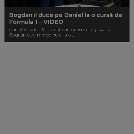
Bogdan îl duce pe Daniel la o cursă de
Formula 1 – VIDEO
Daniel-Valentin Mihai este norocosul din gaşca lui
Bogdan care merge cu el la o ...