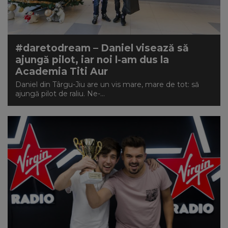
NEWS
CONTUL MEU
#daretodream – Daniel visează să
ajungă pilot, iar noi l-am dus la
Academia Titi Aur
Daniel din Târgu-Jiu are un vis mare, mare de tot: să
ajungă pilot de raliu. Ne-...