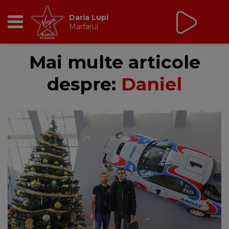
Daria Lupi
Marfarul
RADIO
Mai multe articole
despre:
Daniel
BREAKFAST
TIC TALK
CÂȘTIGĂ
HOT 30
DANCEFLOOR CHART
RADIO ACADEMY