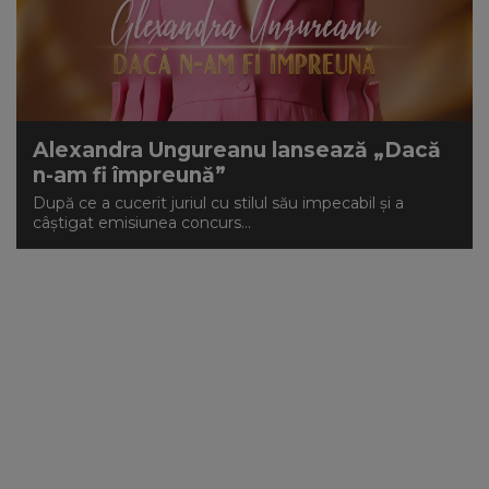
NEWS
CONTUL MEU
Alexandra Ungureanu lansează „Dacă
n-am fi împreună”
După ce a cucerit juriul cu stilul său impecabil și a
câștigat emisiunea concurs...