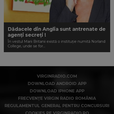
Dădacele din Anglia sunt antrenate de
agenți secreți !
În vestul Marii Britanii există o instituție numită Norland
College, unde se for...
VIRGINRADIO.COM
DOWNLOAD ANDROID APP
DOWNLOAD IPHONE APP
FRECVENȚE VIRGIN RADIO ROMÂNIA
REGULAMENTUL GENERAL PENTRU CONCURSURI
COOKIES PE VIRGINRADIO.RO