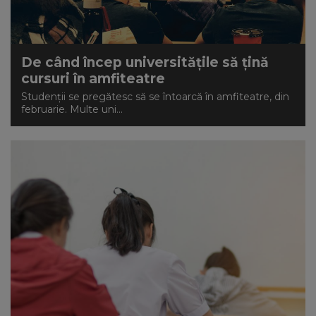
De când încep universitățile să țină
cursuri în amfiteatre
Studenții se pregătesc să se întoarcă în amfiteatre, din
februarie. Multe uni...