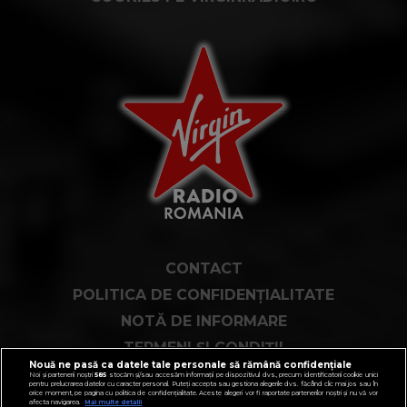
CONTACT
POLITICA DE CONFIDENȚIALITATE
NOTĂ DE INFORMARE
TERMENI ȘI CONDIȚII
Nouă ne pasă ca datele tale personale să rămână confidențiale
COD DEONTOLOGIC
Noi și partenerii noștri
585
stocăm și/sau accesăm informații pe dispozitivul dvs., precum identificatorii cookie unici
pentru prelucrarea datelor cu caracter personal. Puteți accepta sau gestiona alegerile dvs. făcând clic mai jos sau în
orice moment, pe pagina cu politica de confidențialitate. Aceste alegeri vor fi raportate partenerilor noștri și nu vă vor
PUBLICITATE PRIN RRM
afecta navigarea.
Mai multe detalii