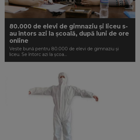
80.000 de elevi de gimnaziu și liceu s-
au întors azi la școală, după luni de ore
online
Veste bună pentru 80.000 de elevi de gimnaziu și
liceu. Se întorc azi la școa...