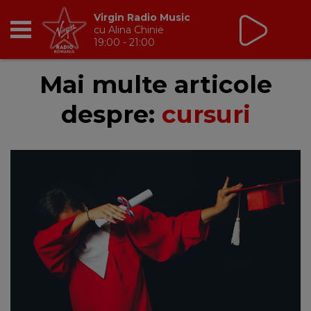
Virgin Radio Music
cu Alina Chinie
19:00 - 21:00
RADIO
Mai multe articole
despre:
cursuri
BREAKFAST
TIC TALK
CÂȘTIGĂ
HOT 30
DANCEFLOOR CHART
RADIO ACADEMY