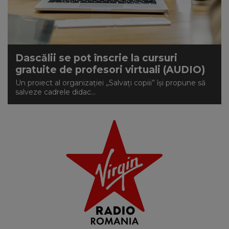
Dascălii se pot înscrie la cursuri
gratuite de profesori virtuali (AUDIO)
Un proiect al organizaţiei „Salvați copiii” îşi propune să
salveze cadrele didac...