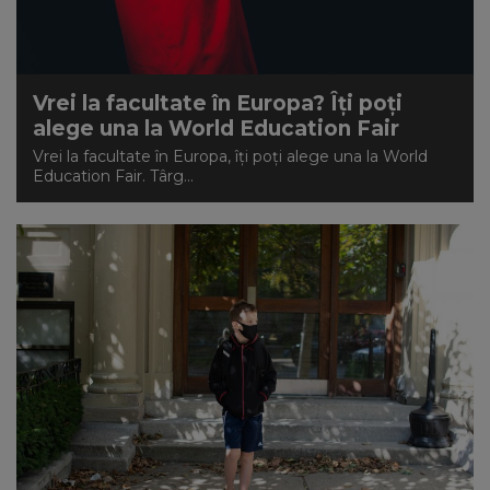
NEWS
CONTUL MEU
Vrei la facultate în Europa? Îți poți
alege una la World Education Fair
Vrei la facultate în Europa, îți poți alege una la World
Education Fair. Târg...