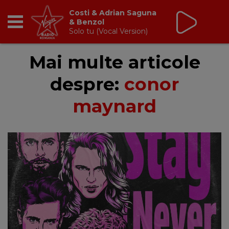
Costi & Adrian Saguna
& Benzol
Solo tu (Vocal Version)
RADIO
Mai multe articole
despre:
conor
BREAKFAST
maynard
TIC TALK
CÂȘTIGĂ
HOT 30
DANCEFLOOR CHART
RADIO ACADEMY