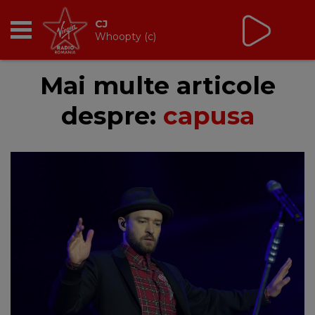
CJ
Whoopty (c)
RADIO
Mai multe articole
despre:
capusa
BREAKFAST
TIC TALK
CÂȘTIGĂ
HOT 30
DANCEFLOOR CHART
RADIO ACADEMY