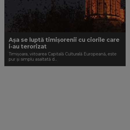
NEWS
CONTUL MEU
Așa se luptă timișorenii cu ciorile care
i-au terorizat
Timișoara, viitoarea Capitală Culturală Europeană, este
pur și simplu asaltată d...