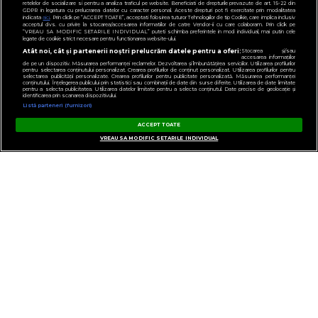
retelelor de socializare si pentru a analiza traficul pe website. Beneficiati de drepturile prevazute de art. 15-22 din
GDPR in legatura cu prelucrarea datelor cu caracter personal. Aceste drepturi pot fi exercitate prin modalitatea
indicata
aici
. Prin click pe “ACCEPT TOATE”, acceptati folosirea tuturor Tehnologiilor de tip Cookie, care implica inclusiv
acceptul dvs. cu privire la stocarea/accesarea informatiilor de catre Vendor-ii cu care colaboram. Prin click pe
“VREAU SA MODIFIC SETARILE INDIVIDUAL” puteti schimba preferintele in mod individual, mai putin cele
legate de cookie strict necesare pentru functionarea website-ului.
Atât noi, cât și partenerii noștri prelucrăm datele pentru a oferi:
Stocarea și/sau
accesarea informațiilor
de pe un dispozitiv. Măsurarea performanței reclamelor. Dezvoltarea și îmbunătățirea serviciilor. Utilizarea profilurilor
pentru selectarea conținutului personalizat. Crearea profilurilor de conținut personalizat. Utilizarea profilurilor pentru
selectarea publicității personalizate. Crearea profilurilor pentru publicitate personalizată. Măsurarea performanței
conținutului. Înțelegerea publicului prin statistici sau combinații de date din surse diferite. Utilizarea de date limitate
pentru a selecta publicitatea. Utilizarea datelor limitate pentru a selecta conținutul. Date precise de geolocație și
identificarea prin scanarea dispozitivului.
Listă parteneri (furnizori)
ACCEPT TOATE
VREAU SA MODIFIC SETARILE INDIVIDUAL
GESTIONAȚI PREFERINȚELE
CONTACT
POLITICA DE CONFIDENȚIALITATE
NOTĂ DE INFORMARE
TERMENI ȘI CONDIȚII
COD DEONTOLOGIC
PUBLICITATE PRIN RRM
FAQ
VIRGIN, VIRGIN RADIO, SEMNATURA VIRGIN DIN LOGO ȘI LOGO VIRGIN RADIO
SUNT MĂRCI ÎNREGISTRATE ALE VIRGIN ENTERPRISES LIMITED ȘI SUNT
UTILIZATE SUB LICENȚĂ.