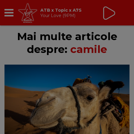
ATB x Topic x A7S
Your Love (9PM)
RADIO
Mai multe articole
despre:
camile
BREAKFAST
TIC TALK
CÂȘTIGĂ
HOT 30
DANCEFLOOR CHART
RADIO ACADEMY