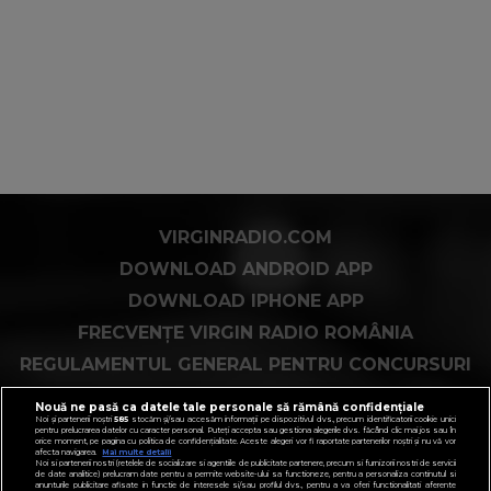
VIRGINRADIO.COM
DOWNLOAD ANDROID APP
DOWNLOAD IPHONE APP
FRECVENȚE VIRGIN RADIO ROMÂNIA
REGULAMENTUL GENERAL PENTRU CONCURSURI
COOKIES PE VIRGINRADIO.RO
Nouă ne pasă ca datele tale personale să rămână confidențiale
Noi și partenerii noștri
585
stocăm și/sau accesăm informații pe dispozitivul dvs., precum identificatorii cookie unici
pentru prelucrarea datelor cu caracter personal. Puteți accepta sau gestiona alegerile dvs. făcând clic mai jos sau în
orice moment, pe pagina cu politica de confidențialitate. Aceste alegeri vor fi raportate partenerilor noștri și nu vă vor
afecta navigarea.
Mai multe detalii
Noi si partenerii nostri (retelele de socializare si agentiile de publicitate partenere, precum si furnizorii nostri de servicii
de date analitice) prelucram date pentru a permite website-ului sa functioneze, pentru a personaliza continutul si
anunturile publicitare afisate in functie de interesele si/sau profilul dvs., pentru a va oferi functionalitati aferente