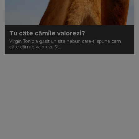
Tu câte cămile valorezi?
Virgin Tonic a găsit un site nebun care-ți spune cam
câte cămile valorezi. Șt...