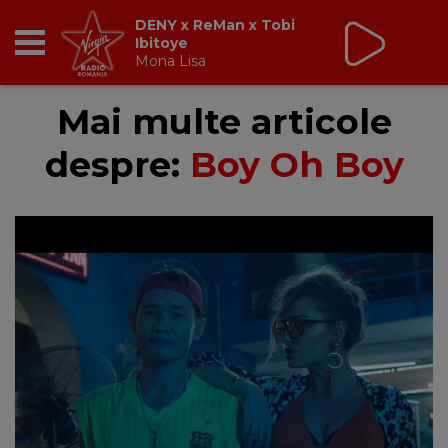
DENY x ReMan x Tobi
Ibitoye
Mona Lisa
RADIO
Mai multe articole
despre:
Boy Oh Boy
BREAKFAST
TIC TALK
CÂȘTIGĂ
HOT 30
DANCEFLOOR CHART
RADIO ACADEMY