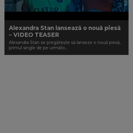
NEWS
CONTUL MEU
Alexandra Stan lansează o nouă piesă
– VIDEO TEASER
Alexandra Stan se pregătește să lanseze o nouă piesă,
primul single de pe următo...