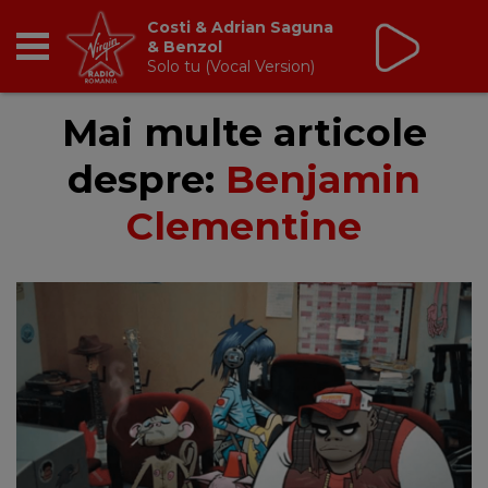
Costi & Adrian Saguna
& Benzol
Solo tu (Vocal Version)
RADIO
Mai multe articole
despre:
Benjamin
BREAKFAST
Clementine
TIC TALK
CÂȘTIGĂ
HOT 30
DANCEFLOOR CHART
RADIO ACADEMY