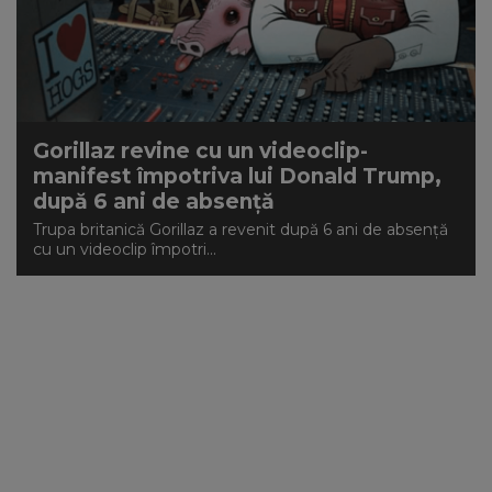
NEWS
CONTUL MEU
Gorillaz revine cu un videoclip-
manifest împotriva lui Donald Trump,
după 6 ani de absență
Trupa britanică Gorillaz a revenit după 6 ani de absență
cu un videoclip împotri...