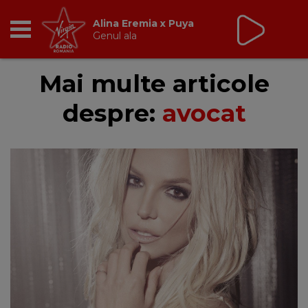
Virgin Radio Music
cu Alina Chinie
19:00 - 21:00
RADIO
Mai multe articole
despre:
avocat
BREAKFAST
TIC TALK
CÂȘTIGĂ
HOT 30
DANCEFLOOR CHART
RADIO ACADEMY