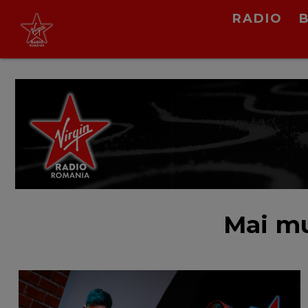
RADIO
EMAA
Noaptea
LIVE &
PODCAST
Mai mu