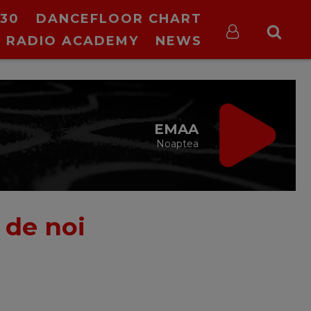
30
DANCEFLOOR CHART
RADIO ACADEMY
NEWS
EMAA
Noaptea
 de noi