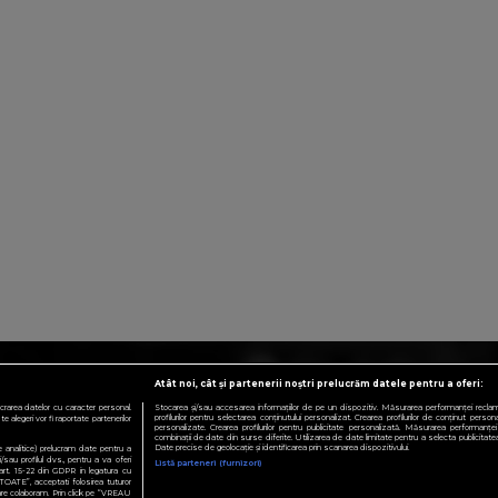
Atât noi, cât și partenerii noștri prelucrăm datele pentru a oferi:
crarea datelor cu caracter personal.
Stocarea și/sau accesarea informațiilor de pe un dispozitiv. Măsurarea performanței reclamelo
profilurilor pentru selectarea conținutului personalizat. Crearea profilurilor de conținut personali
 alegeri vor fi raportate partenerilor
personalizate. Crearea profilurilor pentru publicitate personalizată. Măsurarea performanței 
combinații de date din surse diferite. Utilizarea de date limitate pentru a selecta publicitatea.
Date precise de geolocație și identificarea prin scanarea dispozitivului.
te analitice) prelucram date pentru a
sau profilul dvs., pentru a va oferi
Listă parteneri (furnizori)
e art. 15-22 din GDPR in legatura cu
TOATE”, acceptati folosirea tuturor
 care colaboram. Prin click pe “VREAU