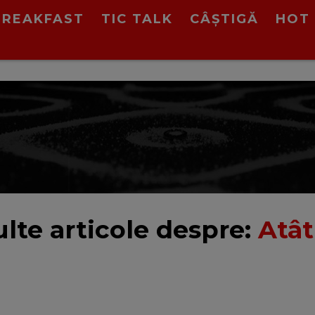
BREAKFAST
TIC TALK
CÂȘTIGĂ
HOT 
lte articole despre:
Atât