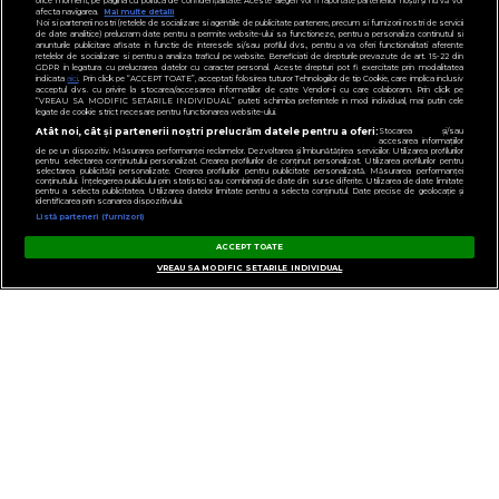
orice moment, pe pagina cu politica de confidențialitate. Aceste alegeri vor fi raportate partenerilor noștri și nu vă vor
afecta navigarea.
Mai multe detalii
Noi si partenerii nostri (retelele de socializare si agentiile de publicitate partenere, precum si furnizorii nostri de servicii
de date analitice) prelucram date pentru a permite website-ului sa functioneze, pentru a personaliza continutul si
anunturile publicitare afisate in functie de interesele si/sau profilul dvs., pentru a va oferi functionalitati aferente
retelelor de socializare si pentru a analiza traficul pe website. Beneficiati de drepturile prevazute de art. 15-22 din
GDPR in legatura cu prelucrarea datelor cu caracter personal. Aceste drepturi pot fi exercitate prin modalitatea
indicata
aici
. Prin click pe “ACCEPT TOATE”, acceptati folosirea tuturor Tehnologiilor de tip Cookie, care implica inclusiv
acceptul dvs. cu privire la stocarea/accesarea informatiilor de catre Vendor-ii cu care colaboram. Prin click pe
“VREAU SA MODIFIC SETARILE INDIVIDUAL” puteti schimba preferintele in mod individual, mai putin cele
legate de cookie strict necesare pentru functionarea website-ului.
Atât noi, cât și partenerii noștri prelucrăm datele pentru a oferi:
Stocarea și/sau
accesarea informațiilor
de pe un dispozitiv. Măsurarea performanței reclamelor. Dezvoltarea și îmbunătățirea serviciilor. Utilizarea profilurilor
pentru selectarea conținutului personalizat. Crearea profilurilor de conținut personalizat. Utilizarea profilurilor pentru
selectarea publicității personalizate. Crearea profilurilor pentru publicitate personalizată. Măsurarea performanței
conținutului. Înțelegerea publicului prin statistici sau combinații de date din surse diferite. Utilizarea de date limitate
pentru a selecta publicitatea. Utilizarea datelor limitate pentru a selecta conținutul. Date precise de geolocație și
identificarea prin scanarea dispozitivului.
Listă parteneri (furnizori)
ACCEPT TOATE
VREAU SA MODIFIC SETARILE INDIVIDUAL
CONTACT
GESTIONAȚI PREFERINȚELE
POLITICA DE CONFIDENȚIALITATE
NOTĂ DE INFORMARE
TERMENI ȘI CONDIȚII
COD DEONTOLOGIC
PUBLICITATE PRIN RRM
FAQ