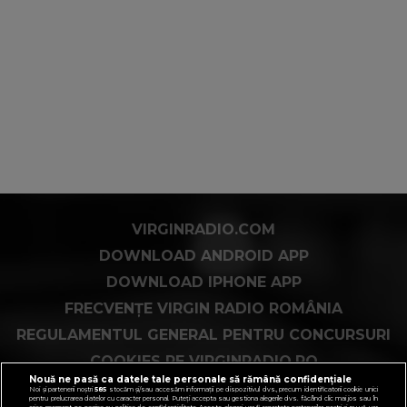
VIRGINRADIO.COM
DOWNLOAD ANDROID APP
DOWNLOAD IPHONE APP
FRECVENȚE VIRGIN RADIO ROMÂNIA
REGULAMENTUL GENERAL PENTRU CONCURSURI
COOKIES PE VIRGINRADIO.RO
Nouă ne pasă ca datele tale personale să rămână confidențiale
Noi și partenerii noștri
585
stocăm și/sau accesăm informații pe dispozitivul dvs., precum identificatorii cookie unici
pentru prelucrarea datelor cu caracter personal. Puteți accepta sau gestiona alegerile dvs. făcând clic mai jos sau în