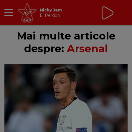
Non Stop Virgin
cu Virgin Radio Romania
24/24
RADIO
Mai multe articole
despre:
Arsenal
BREAKFAST
TIC TALK
CÂȘTIGĂ
HOT 30
DANCEFLOOR CHART
RADIO ACADEMY