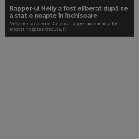
Rapper-ul Nelly a fost eliberat după ce
a stat o noapte în închisoare
Nelly are probleme! Celebrul rapper american a fost
arestat noaptea trecută, fii...