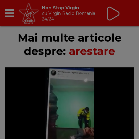
Shakira x Burna Boy
Dai Dai
RADIO
Mai multe articole
despre:
arestare
BREAKFAST
TIC TALK
CÂȘTIGĂ
HOT 30
DANCEFLOOR CHART
RADIO ACADEMY