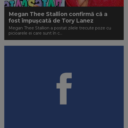
Megan Thee Stallion confirmă că a
fost împușcată de Tory Lanez
Megan Thee Stallion a postat zilele trecute poze cu
picioarele ei care sunt în c...