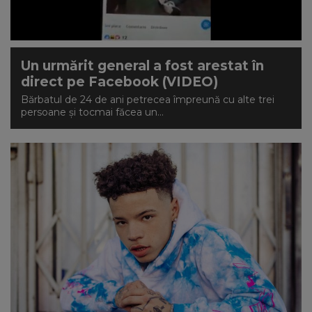
NEWS
CONTUL MEU
Un urmărit general a fost arestat în
direct pe Facebook (VIDEO)
Bărbatul de 24 de ani petrecea împreună cu alte trei
persoane și tocmai făcea un...