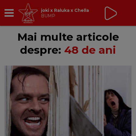
joki x Raluka x Chella
BUMP
RADIO
Mai multe articole
despre:
48 de ani
BREAKFAST
TIC TALK
CÂȘTIGĂ
HOT 30
DANCEFLOOR CHART
RADIO ACADEMY