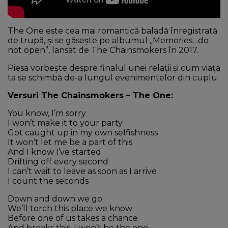
The One este cea mai romantică baladă înregistrată
de trupă, și se găsește pe albumul „Memories…do
not open”, lansat de The Chainsmokers în 2017.
Piesa vorbește despre finalul unei relații și cum viața
ta se schimbă de-a lungul evenimentelor din cuplu.
Versuri The Chainsmokers – The One:
You know, I’m sorry
I won’t make it to your party
Got caught up in my own selfishness
It won’t let me be a part of this
And I know I’ve started
Drifting off every second
I can’t wait to leave as soon as I arrive
I count the seconds
Down and down we go
We’ll torch this place we know
Before one of us takes a chance
And breaks this, I won’t be the one