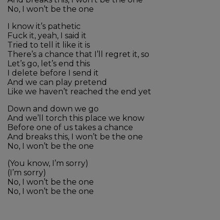
No, I won’t be the one
I know it’s pathetic
Fuck it, yeah, I said it
Tried to tell it like it is
There’s a chance that I’ll regret it, so
Let’s go, let’s end this
I delete before I send it
And we can play pretend
Like we haven’t reached the end yet
Down and down we go
And we’ll torch this place we know
Before one of us takes a chance
And breaks this, I won’t be the one
No, I won’t be the one
(You know, I’m sorry)
(I’m sorry)
No, I won’t be the one
No, I won’t be the one