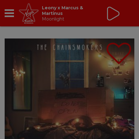
Leony x Marcus &
Martinus
Moonlight
RADIO
BREAKFAST
TIC TALK
CÂȘTIGĂ
HOT 30
DANCEFLOOR CHART
RADIO ACADEMY