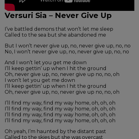
Versuri Sia – Never Give Up
I’ve battled demons that won’t let me sleep
Called to the sea but she abandoned me
But I won’t never give up, no, never give up, no, no
No, I won’t never give up, no, never give up, no, no
And I won’t let you get me down
I’ll keep gettin’ up when I hit the ground
Oh, never give up, no, never give up no, no, oh
I won’t let you get me down
I’ll keep gettin’ up when I hit the ground
Oh, never give up, no, never give up no, no, oh
I’ll find my way, find my way home, oh, oh, oh
I’ll find my way, find my way home, oh, oh, oh
I’ll find my way, find my way home, oh, oh, oh
I’ll find my way, find my way home, oh, oh, oh
Oh yeah, I’m haunted by the distant past
Called to the skies but she was overcast