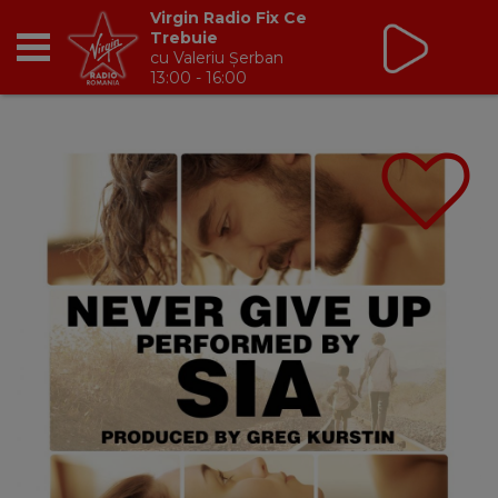
Virgin Radio Fix Ce
Trebuie
cu Valeriu Șerban
13:00 - 16:00
RADIO
BREAKFAST
TIC TALK
CÂȘTIGĂ
HOT 30
DANCEFLOOR CHART
RADIO ACADEMY