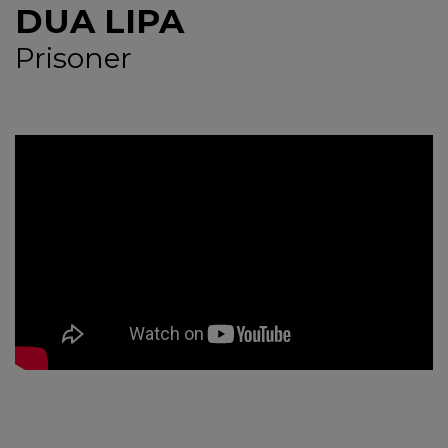
DUA LIPA
NEWS
Prisoner
CONTUL MEU