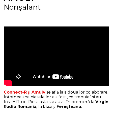
Nonșalant
NEWS
CONTUL MEU
Connect-R
și
Amuly
se află la a doua lor colaborare.
Întotdeauna piesele lor au fost „ce trebuie” și au
fost HIT-uri. Piesa asta s-a auzit în premieră la
Virgin
Radio Romania,
la
Liza
și
Fereșteanu.