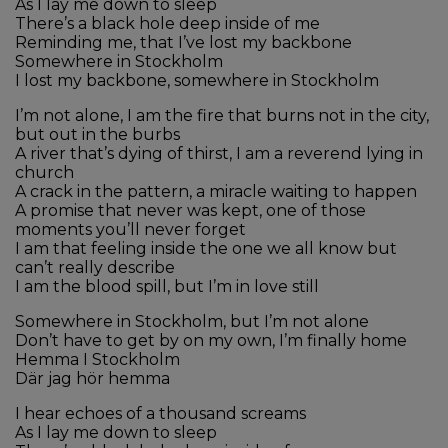
As I lay me down to sleep
There’s a black hole deep inside of me
Reminding me, that I’ve lost my backbone
Somewhere in Stockholm
I lost my backbone, somewhere in Stockholm
I’m not alone, I am the fire that burns not in the city,
but out in the burbs
A river that’s dying of thirst, I am a reverend lying in
church
A crack in the pattern, a miracle waiting to happen
A promise that never was kept, one of those
moments you’ll never forget
I am that feeling inside the one we all know but
can’t really describe
I am the blood spill, but I’m in love still
Somewhere in Stockholm, but I’m not alone
Don’t have to get by on my own, I’m finally home
Hemma I Stockholm
Där jag hör hemma
I hear echoes of a thousand screams
As I lay me down to sleep