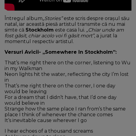
Întregul album
„Stories”
este scris despre orașul său
natal, iar această piesă artistul transmite că nu mai
simte că
Stockholm
este casa lui.
„Chiar unde am
fost găsit, chiar acolo voi fi găsit mort”
, a jurat la
momentul respectiv artistul.
Versuri Avicii- „Somewhere In Stockholm”:
That’s me right there on the corner, listening to Wu
in my Walkman
Neon lights hit the water, reflecting the city I’m lost
in
That’s me right there on the corner, I one day
would be leaving
For a dream that I didn’t have, that I’d one day
would believe in
Strange how the same place I ran from’s the same
place I think of whenever the chance comes
It’s inevitable cause wherever I go
I hear echoes of a thousand screams