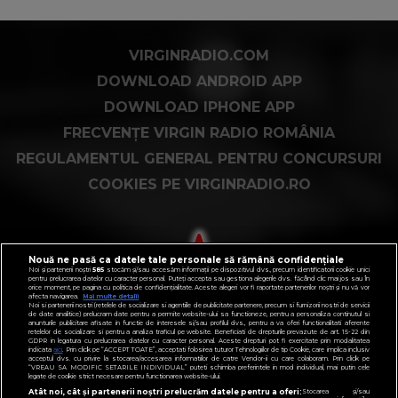
VIRGINRADIO.COM
DOWNLOAD ANDROID APP
DOWNLOAD IPHONE APP
FRECVENȚE VIRGIN RADIO ROMÂNIA
REGULAMENTUL GENERAL PENTRU CONCURSURI
COOKIES PE VIRGINRADIO.RO
Nouă ne pasă ca datele tale personale să rămână confidențiale
Noi și partenerii noștri
585
stocăm și/sau accesăm informații pe dispozitivul dvs., precum identificatorii cookie unici
pentru prelucrarea datelor cu caracter personal. Puteți accepta sau gestiona alegerile dvs. făcând clic mai jos sau în
orice moment, pe pagina cu politica de confidențialitate. Aceste alegeri vor fi raportate partenerilor noștri și nu vă vor
afecta navigarea.
Mai multe detalii
Noi si partenerii nostri (retelele de socializare si agentiile de publicitate partenere, precum si furnizorii nostri de servicii
de date analitice) prelucram date pentru a permite website-ului sa functioneze, pentru a personaliza continutul si
anunturile publicitare afisate in functie de interesele si/sau profilul dvs., pentru a va oferi functionalitati aferente
retelelor de socializare si pentru a analiza traficul pe website. Beneficiati de drepturile prevazute de art. 15-22 din
GDPR in legatura cu prelucrarea datelor cu caracter personal. Aceste drepturi pot fi exercitate prin modalitatea
indicata
aici
. Prin click pe “ACCEPT TOATE”, acceptati folosirea tuturor Tehnologiilor de tip Cookie, care implica inclusiv
acceptul dvs. cu privire la stocarea/accesarea informatiilor de catre Vendor-ii cu care colaboram. Prin click pe
“VREAU SA MODIFIC SETARILE INDIVIDUAL” puteti schimba preferintele in mod individual, mai putin cele
legate de cookie strict necesare pentru functionarea website-ului.
Atât noi, cât și partenerii noștri prelucrăm datele pentru a oferi:
Stocarea și/sau