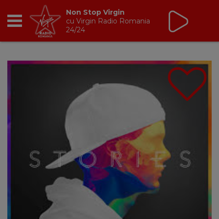
Non Stop Virgin
cu Virgin Radio Romania
24/24
RADIO
BREAKFAST
TIC TALK
CÂȘTIGĂ
HOT 30
DANCEFLOOR CHART
RADIO ACADEMY