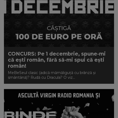
CONCURS: Pe 1 decembrie, spune-mi
că ești român, fără să-mi spui că ești
român!
MeBeSeul clasic (adică mămăliguță cu brânză și
smântână)? Rudă cu Dracula? O viz...