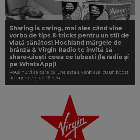
Sharing is caring, mai ales când vine
vorba de tips & tricks pentru un stil de
viață sănătos! Hochland mărgele de
brânză & Virgin Radio te invită să
share-uiești ceea ce iubești (la radio și
pe WhatsApp)!
Vouă nu vi se pare că luna asta a venit așa, cu un boost
de energie și poftă pen...