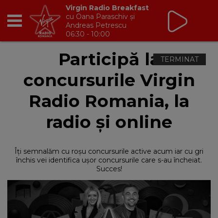
Virgin Radio Breakfast
cu Oana Paraschiv și
Andreas Petrescu
06:30 - 10:00
RADIO
Participă la
concursurile Virgin
BREAKFAST
Radio Romania, la
TIC TALK
radio și online
CÂȘTIGĂ
Îți semnalăm cu roșu concursurile active acum iar cu gri
HOT 30
închis vei identifica ușor concursurile care s-au încheiat.
Succes!
DANCEFLOOR CHART
RADIO ACADEMY