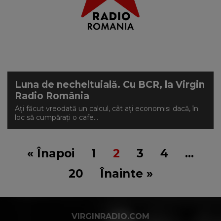
Luna de necheltuială. Cu BCR, la Virgin
Radio România
Ați făcut vreodată un calcul, cât ați economisi dacă, în
loc să cumpărați o cafe...
« Înapoi
1
2
3
4
…
20
Înainte »
VIRGINRADIO.COM