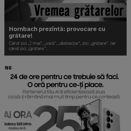
Hornbach prezintă: provocare cu
grătare!
Când zici „1 mai”, „vară”, „distracție”, zici „grătare”. Iar
când zici „grătare”...