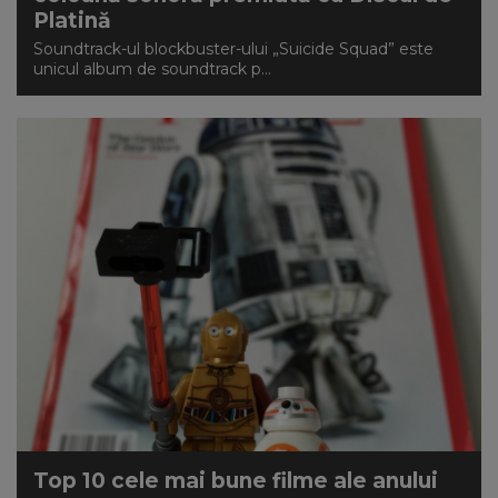
Platină
Soundtrack-ul blockbuster-ului „Suicide Squad” este
unicul album de soundtrack p...
Top 10 cele mai bune filme ale anului