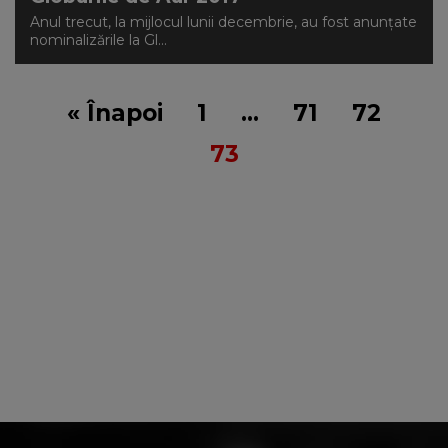
Anul trecut, la mijlocul lunii decembrie, au fost anunțate
nominalizările la Gl...
« Înapoi
1
…
71
72
73