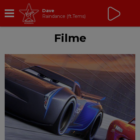
Virgin Radio Music
cu Alina Chinie
19:00 - 21:00
RADIO
Filme
BREAKFAST
TIC TALK
CÂȘTIGĂ
HOT 30
DANCEFLOOR CHART
RADIO ACADEMY