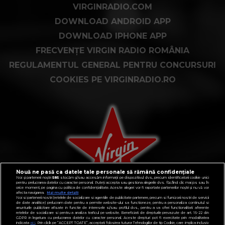
VIRGINRADIO.COM
DOWNLOAD ANDROID APP
DOWNLOAD IPHONE APP
FRECVENȚE VIRGIN RADIO ROMÂNIA
REGULAMENTUL GENERAL PENTRU CONCURSURI
COOKIES PE VIRGINRADIO.RO
Nouă ne pasă ca datele tale personale să rămână confidențiale
Noi și partenerii noștri
585
stocăm și/sau accesăm informații pe dispozitivul dvs., precum identificatorii cookie unici
pentru prelucrarea datelor cu caracter personal. Puteți accepta sau gestiona alegerile dvs. făcând clic mai jos sau în
orice moment, pe pagina cu politica de confidențialitate. Aceste alegeri vor fi raportate partenerilor noștri și nu vă vor
afecta navigarea.
Mai multe detalii
Noi si partenerii nostri (retelele de socializare si agentiile de publicitate partenere, precum si furnizorii nostri de servicii
de date analitice) prelucram date pentru a permite website-ului sa functioneze, pentru a personaliza continutul si
anunturile publicitare afisate in functie de interesele si/sau profilul dvs., pentru a va oferi functionalitati aferente
retelelor de socializare si pentru a analiza traficul pe website. Beneficiati de drepturile prevazute de art. 15-22 din
GDPR in legatura cu prelucrarea datelor cu caracter personal. Aceste drepturi pot fi exercitate prin modalitatea
indicata
aici
. Prin click pe “ACCEPT TOATE”, acceptati folosirea tuturor Tehnologiilor de tip Cookie, care implica inclusiv