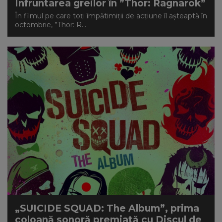
Înfruntarea greilor în ”Thor: Ragnarok”
În filmul pe care toți împătimiții de acțiune îl așteaptă în
octombrie, ”Thor: R...
„SUICIDE SQUAD: The Album”, prima
coloană sonoră premiată cu Discul de