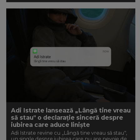
Adi Istrate lansează „Lângă tine vreau
să stau" o declarație sinceră despre
iubirea care aduce liniște
Adi Istrate revine cu „Lângă tine vreau să stau",
un single despre iubirea care nu are nevoie de