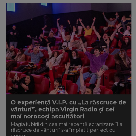
O experiență V.I.P. cu „La răscruce de
vânturi”, echipa Virgin Radio și cei
mai norocoși ascultători
Magia iubirii din cea mai recentă ecranizare “La
răscruce de vânturi” s-a împletit perfect cu
energi...