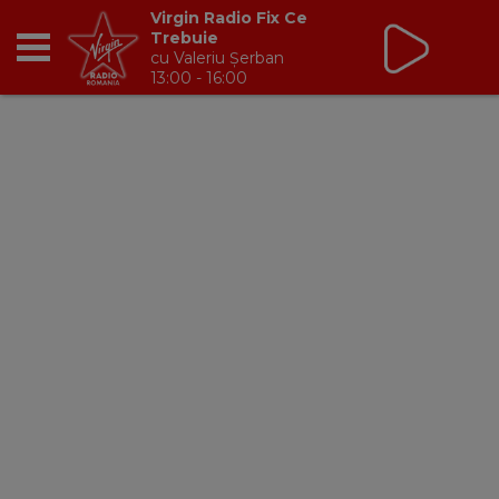
Virgin Radio Fix Ce
Trebuie
cu Valeriu Șerban
13:00 - 16:00
RADIO
BREAKFAST
TIC TALK
CÂȘTIGĂ
HOT 30
DANCEFLOOR CHART
RADIO ACADEMY