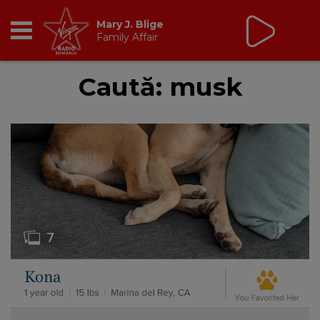
Mary J. Blige
Family Affair
RADIO
Caută: musk
BREAKFAST
TIC TALK
CÂȘTIGĂ
HOT 30
DANCEFLOOR CHART
RADIO ACADEMY