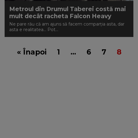
Metroul din Drumul Taberei costă mai
mult decât racheta Falcon Heavy
Ne pare rău că am ajuns să facem comparția asta, dar
asta e realitatea... Pot...
« Înapoi
1
…
6
7
8