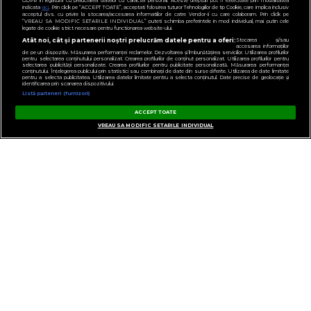
GDPR in legatura cu prelucrarea datelor cu caracter personal. Aceste drepturi pot fi exercitate prin modalitatea
indicata
aici
. Prin click pe “ACCEPT TOATE”, acceptati folosirea tuturor Tehnologiilor de tip Cookie, care implica inclusiv
acceptul dvs. cu privire la stocarea/accesarea informatiilor de catre Vendor-ii cu care colaboram. Prin click pe
“VREAU SA MODIFIC SETARILE INDIVIDUAL” puteti schimba preferintele in mod individual, mai putin cele
legate de cookie strict necesare pentru functionarea website-ului.
Atât noi, cât și partenerii noștri prelucrăm datele pentru a oferi:
Stocarea și/sau
accesarea informațiilor
de pe un dispozitiv. Măsurarea performanței reclamelor. Dezvoltarea și îmbunătățirea serviciilor. Utilizarea profilurilor
pentru selectarea conținutului personalizat. Crearea profilurilor de conținut personalizat. Utilizarea profilurilor pentru
selectarea publicității personalizate. Crearea profilurilor pentru publicitate personalizată. Măsurarea performanței
conținutului. Înțelegerea publicului prin statistici sau combinații de date din surse diferite. Utilizarea de date limitate
pentru a selecta publicitatea. Utilizarea datelor limitate pentru a selecta conținutul. Date precise de geolocație și
identificarea prin scanarea dispozitivului.
Listă parteneri (furnizori)
ACCEPT TOATE
VREAU SA MODIFIC SETARILE INDIVIDUAL
GESTIONAȚI PREFERINȚELE
CONTACT
POLITICA DE CONFIDENȚIALITATE
NOTĂ DE INFORMARE
TERMENI ȘI CONDIȚII
COD DEONTOLOGIC
PUBLICITATE PRIN RRM